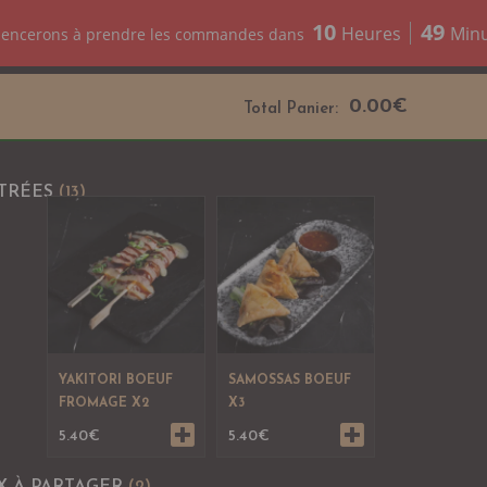
10
49
Heures
Min
encerons à prendre les commandes dans
0.00
€
Total Panier:
TRÉES
(13)
YAKITORI BOEUF
SAMOSSAS BOEUF
FROMAGE X2
X3
5.40
€
5.40
€