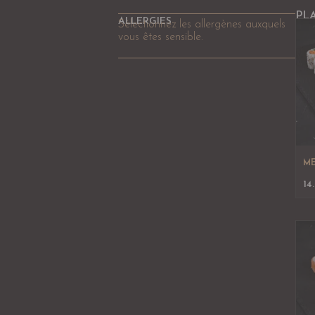
PL
ALLERGIES
Sélectionnez les allergènes auxquels
vous êtes sensible.
ME
14