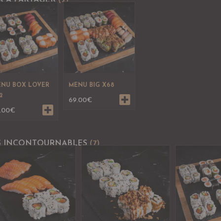
X À PARTAGER
(2)
NU BOX LOVER
MENU BIG X68
2
69.00
€
.00
€
S INCONTOURNABLES
(7)