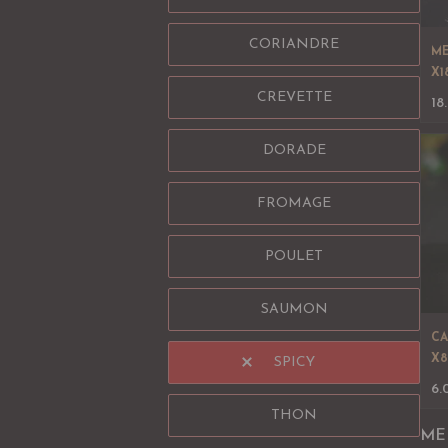
CORIANDRE
ME
X1
CREVETTE
18
DORADE
FROMAGE
POULET
SAUMON
CA
X8
SPICY
6.
THON
ME