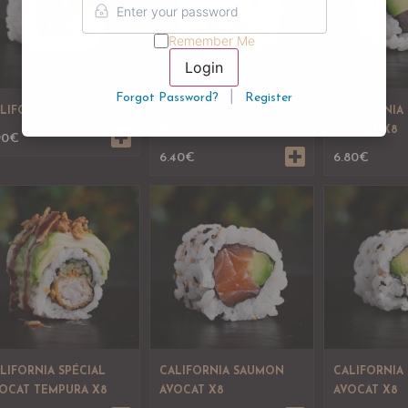
Remember Me
Login
|
Forgot Password?
Register
LIFORNIA VEGGIE X8
CALIFORNIA THON CUIT
CALIFORNIA
X8
AVOCAT X8
90
€
6.40
€
6.80
€
LIFORNIA SPÉCIAL
CALIFORNIA SAUMON
CALIFORNIA
OCAT TEMPURA X8
AVOCAT X8
AVOCAT X8