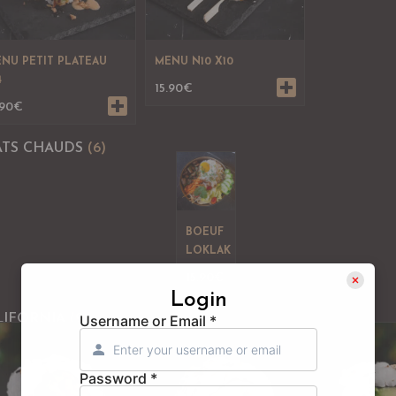
NU PETIT PLATEAU
MENU N10 X10
4
15.90
€
.90
€
ATS CHAUDS
(6)
BOEUF
LOKLAK
15.90
€
Login
Username or Email
*
LIFORNIA
(9)
Password
*