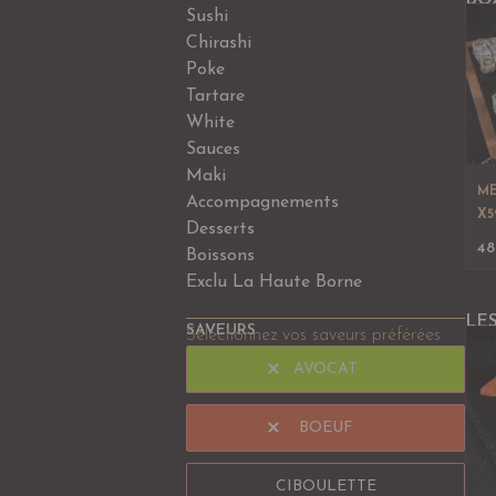
BO
Sushi
Chirashi
Poke
Tartare
White
Sauces
Maki
ME
Accompagnements
X5
Desserts
48
Boissons
Exclu La Haute Borne
LE
SAVEURS
Sélectionnez vos saveurs préférées
AVOCAT
BOEUF
CIBOULETTE