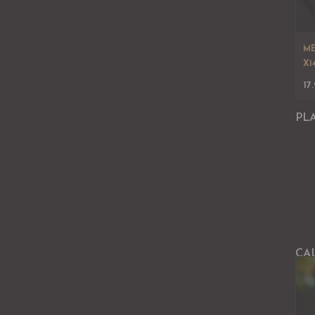
ME
X1
17
PL
CA