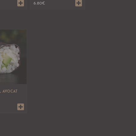
6.80
€
L AVOCAT