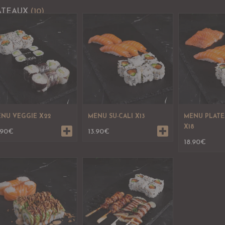
ATEAUX
(10)
NU VEGGIE X22
MENU SU-CALI X13
MENU PLAT
X18
.90
€
13.90
€
18.90
€