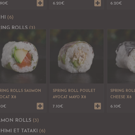
.90
€
6.20
€
6.20
€
SHI
(6)
RING ROLLS
(3)
RING ROLLS SAUMON
SPRING ROLL POULET
SPRING ROL
OCAT X8
AVOCAT MAYO X8
CHEESE X8
70
€
7.10
€
6.10
€
LMON ROLLS
(3)
HIMI ET TATAKI
(6)