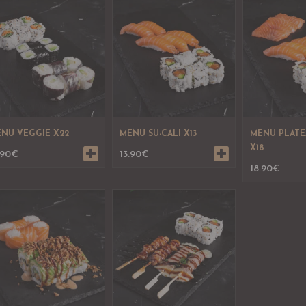
NU VEGGIE X22
MENU SU-CALI X13
MENU PLAT
X18
.90
€
13.90
€
18.90
€