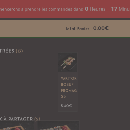
0
17
Heures
Minu
mencerons à prendre les commandes dans
0.00
€
Total Panier:
TRÉES
(13)
YAKITORI
BOEUF
FROMAGE
X2
5.40
€
X À PARTAGER
(2)