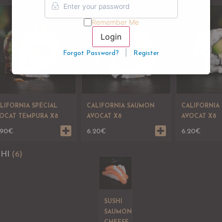
Remember Me
Login
|
Forgot Password?
Register
LIFORNIA SPÉCIAL
CALIFORNIA SAUMON
CALIFORNIA
OCAT TEMPURA X8
AVOCAT X8
AVOCAT X8
.90
€
6.20
€
6.20
€
SHI
(6)
SUSHI
SAUMON