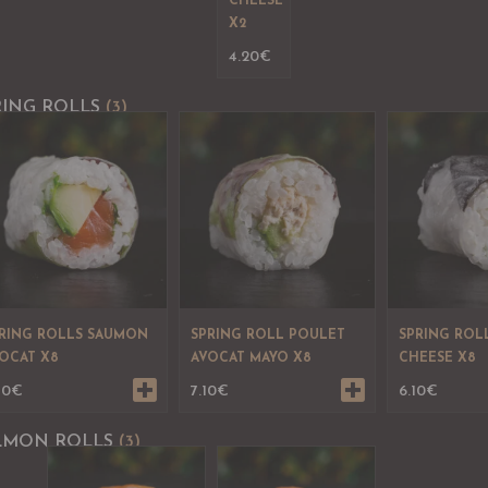
CHEESE
X2
4.20
€
RING ROLLS
(3)
RING ROLLS SAUMON
SPRING ROLL POULET
SPRING ROL
OCAT X8
AVOCAT MAYO X8
CHEESE X8
70
€
7.10
€
6.10
€
LMON ROLLS
(3)