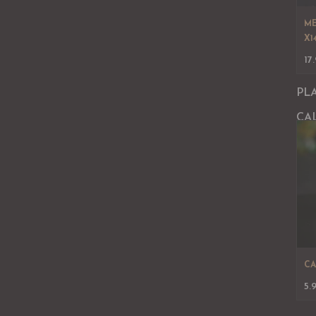
ME
X1
17
PL
CA
CA
5.