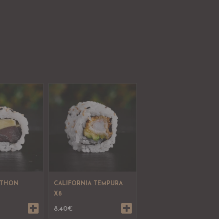
 THON
CALIFORNIA TEMPURA
X8
8.40
€