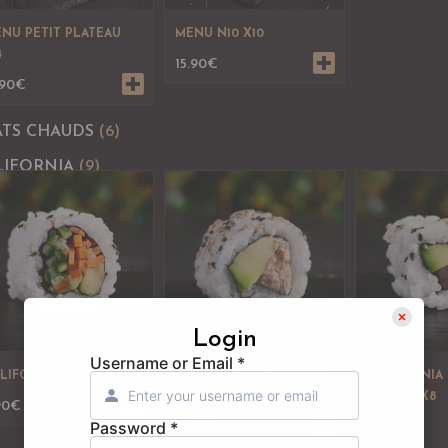
NU PETIT PLATEAU
MENU N10 X10
4
15.90
€
.90
€
ATS CHAUDS
(6)
LIFORNIA
(9)
Login
Username or Email
*
LIFORNIA VEGGIE X8
CALIFORNIA THON CUIT
CALIFORNIA
X8
AVOCAT X8
90
€
Password
*
6.40
€
6.80
€