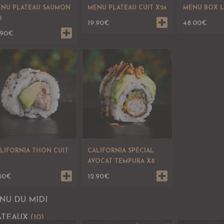
NU PLATEAU SAUMON
MENU PLATEAU CUIT X24
MENU BOX L
8
19.90
€
48.00
€
.90
€
LIFORNIA THON CUIT
CALIFORNIA SPÉCIAL
AVOCAT TEMPURA X8
00
€
12.90
€
NU DU MIDI
ATEAUX
(10)