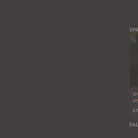
SP
SP
AV
6.
SA