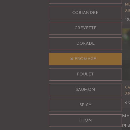
ME
X1
CORIANDRE
18
CREVETTE
DORADE
FROMAGE
POULET
CA
SAUMON
X8
6.
SPICY
ME
THON
PL