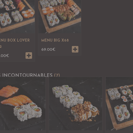
NU BOX LOVER
MENU BIG X68
2
69.00
€
.00
€
S INCONTOURNABLES
(7)