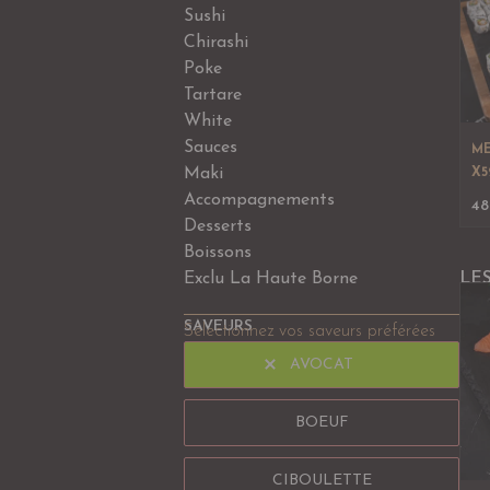
Sushi
Chirashi
Poke
Tartare
White
Sauces
ME
Maki
X5
Accompagnements
48
Desserts
Boissons
Exclu La Haute Borne
LE
SAVEURS
Sélectionnez vos saveurs préférées
AVOCAT
BOEUF
CIBOULETTE