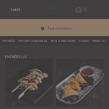
Nous sommes fermés pour le moment ! Nous commencerons à
prendre les commandes dans
CARTE
8
41
32
Heures
Minutes
Secondes
Masquer le message
Find a Location
ENTRÉES
INCONTOURNABLES
BOX À PARTAGER
CHAUD
MENU DU M
ENTRÉES
(13)