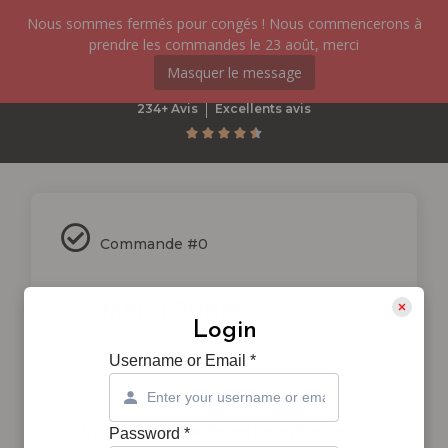
Nous sommes fermés pour congés ! Nous commencerons à
prendre les commandes le 23 août, merci
Masquer le message
234+ Avis
Excellents avis





Commande #0
Merci John!
Login
Username or Email
*
Votre commande est confirmée
Password
*