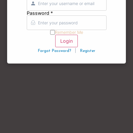
© Atelier Sushi 2026
Password
*
Remember Me
Login
|
Forgot Password?
Register