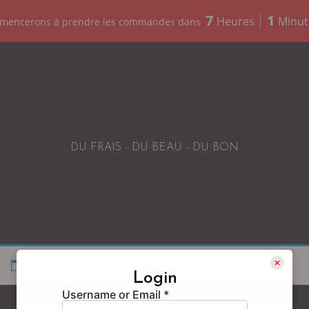
7
1
Heures
Minut
mmencerons à prendre les commandes dans
DU FRAIS - DU BEAU - DU BON
No products were found matching your selection.
Login
Username or Email
*