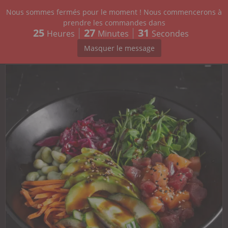
Nous sommes fermés pour le moment ! Nous commencerons à
CARTE
prendre les commandes dans
25
27
30
Heures
Minutes
Secondes
POKE BOWL
13.90
€
COMPOSE TON POKÉ BOWL
Masquer le message