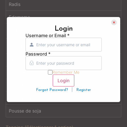
Radis
Edamame
Login
Wakama
1.00
€
Username or Email
*
Mangue
1.00
€
Password
*
Ananas
Remember Me
Poivron
Login
Chou blanc
|
Forgot Password?
Register
Chou rouge
Pousse de soja