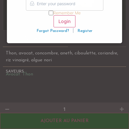
Remember Me
Login
|
Forgot Password?
Register
Composition
Alergènes
Thon, avocat, concombre, aneth, ciboulette, coriandre,
riz vinaigré, algue nori
SAVEURS
Avocat
,
Thon
© Atelier Sushi 2026
AJOUTER AU PANIER