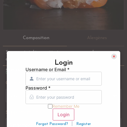
Composition
Alergènes
Saumon tataki, crevette tempura, concombre,
ciboulette, riz Vinaigré
Login
Username or Email
*
SAVEURS
Crevette
,
Saumon
Choisis ta sauce ( 1 au choix ) sushi
Password
*
Remember Me
Supplément offert
Login
|
Forgot Password?
Register
Gingembre