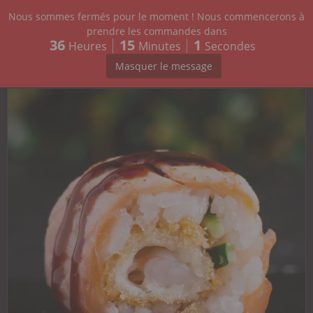
Nous sommes fermés pour le moment ! Nous commencerons à
CARTE
prendre les commandes dans
36
15
1
Heures
Minutes
Secondes
SALMON ROLLS
10.40
€
SALMON TATAKI TEMPURA X6
Masquer le message