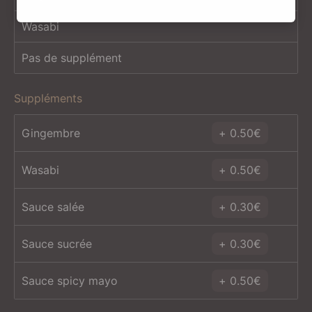
Wasabi
Pas de supplément
Suppléments
Gingembre
0.50
€
Wasabi
0.50
€
Sauce salée
0.30
€
Sauce sucrée
0.30
€
Sauce spicy mayo
0.50
€