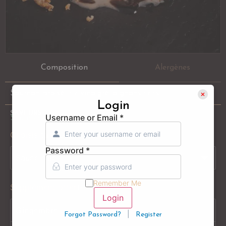
Composition
Alergènes
Saumon braisé, riz vinaigré, oignons frits
Login
SAVEURS
Username or Email
*
Saumon
Choisis ta sauce ( 1 au choix ) sushi
Password
*
Remember Me
Supplément offert
Login
Gingembre
|
Forgot Password?
Register