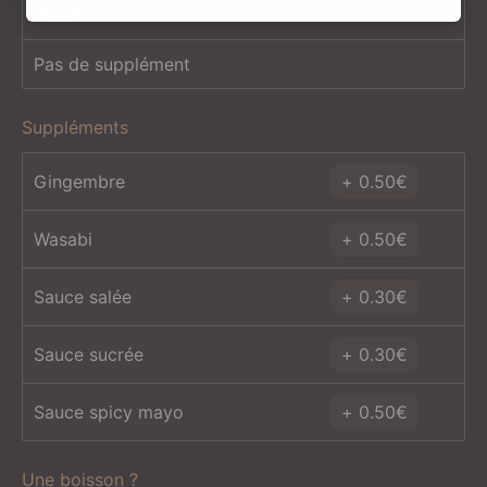
Wasabi
Pas de supplément
Suppléments
Gingembre
0.50
€
Wasabi
0.50
€
Sauce salée
0.30
€
Sauce sucrée
0.30
€
Sauce spicy mayo
0.50
€
Une boisson ?