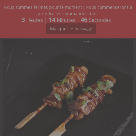
Nous sommes fermés pour le moment ! Nous commencerons à
CARTE
prendre les commandes dans
3
14
46
Heures
Minutes
Secondes
ENTRÉES
5.40
€
YAKITORI POULET X2
Masquer le message