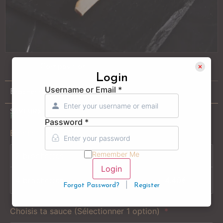
Composition
Alergènes
Login
Username or Email
*
Brochettes de poulet
SAVEURS
Poulet
Password
*
Brochettes
Remember Me
2 brochettes
Login
4 brochettes
4.40
€
|
Forgot Password?
Register
Choisis ta sauce (Sélectionner 1 option)