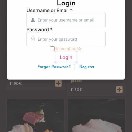
12.90
€
12.50
€
Login
Username or Email
*
Password
*
Remember Me
Login
|
Forgot Password?
Register
SASHIMI THON – 10 pièces
SASHIMI SAUMON – 10
pièces
11.90
€
11.50
€